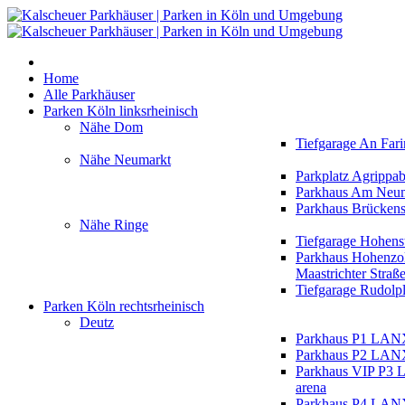
Home
Alle Parkhäuser
Parken Köln linksrheinisch
Nähe Dom
Tiefgarage An Fari
Nähe Neumarkt
Parkplatz Agrippa
Parkhaus Am Neu
Parkhaus Brückens
Nähe Ringe
Tiefgarage Hohens
Parkhaus Hohenzol
Maastrichter Straß
Tiefgarage Rudolpl
Parken Köln rechtsrheinisch
Deutz
Parkhaus P1 LAN
Parkhaus P2 LAN
Parkhaus VIP P
arena
Parkhaus P4 LAN