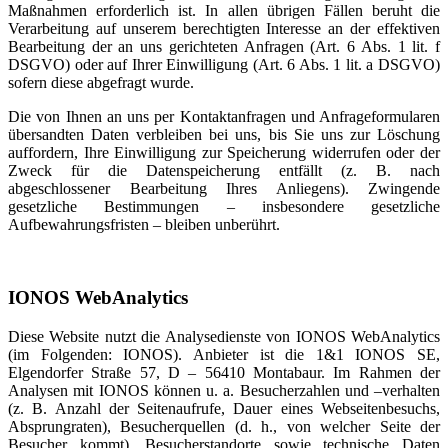
Maßnahmen erforderlich ist. In allen übrigen Fällen beruht die
Verarbeitung auf unserem berechtigten Interesse an der effektiven
Bearbeitung der an uns gerichteten Anfragen (Art. 6 Abs. 1 lit. f
DSGVO) oder auf Ihrer Einwilligung (Art. 6 Abs. 1 lit. a DSGVO)
sofern diese abgefragt wurde.
Die von Ihnen an uns per Kontaktanfragen und Anfrageformularen
übersandten Daten verbleiben bei uns, bis Sie uns zur Löschung
auffordern, Ihre Einwilligung zur Speicherung widerrufen oder der
Zweck für die Datenspeicherung entfällt (z. B. nach
abgeschlossener Bearbeitung Ihres Anliegens). Zwingende
gesetzliche Bestimmungen – insbesondere gesetzliche
Aufbewahrungsfristen – bleiben unberührt.
IONOS WebAnalytics
Diese Website nutzt die Analysedienste von IONOS WebAnalytics
(im Folgenden: IONOS). Anbieter ist die 1&1 IONOS SE,
Elgendorfer Straße 57, D – 56410 Montabaur. Im Rahmen der
Analysen mit IONOS können u. a. Besucherzahlen und –verhalten
(z. B. Anzahl der Seitenaufrufe, Dauer eines Webseitenbesuchs,
Absprungraten), Besucherquellen (d. h., von welcher Seite der
Besucher kommt), Besucherstandorte sowie technische Daten