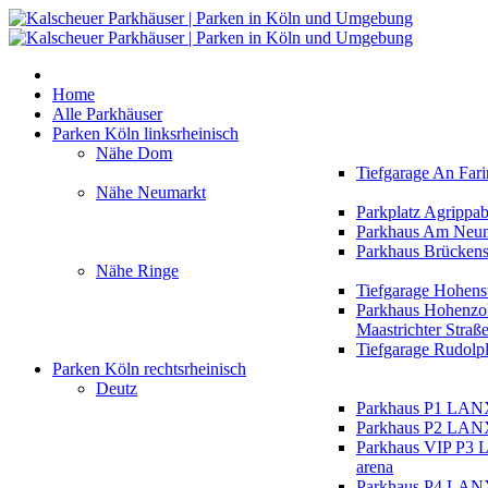
Home
Alle Parkhäuser
Parken Köln linksrheinisch
Nähe Dom
Tiefgarage An Fari
Nähe Neumarkt
Parkplatz Agrippa
Parkhaus Am Neu
Parkhaus Brückens
Nähe Ringe
Tiefgarage Hohens
Parkhaus Hohenzol
Maastrichter Straß
Tiefgarage Rudolpl
Parken Köln rechtsrheinisch
Deutz
Parkhaus P1 LAN
Parkhaus P2 LAN
Parkhaus VIP P
arena
Parkhaus P4 LAN